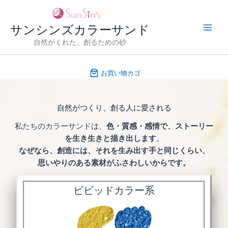
内
容
サンシンズカラーサンド
を
ス
自然がくれた、創るための砂
キ
ッ
お買い物カゴ
プ
自然がつくり、創る人に愛される
私たちのカラーサンドは、
色・質感・感情で、ストーリー
を生き生きと描き出します
。
なぜなら、創造には、それを生み出す手と同じくらい、
思いやりのある素材がふさわしいからです。
ビビッドカラー系