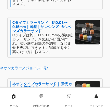
ススメ。
Cタイプカラーサンド｜約0.03〜
0.15mm｜国産｜サンシンズ- サンシ
ンズカラーサンド
Cタイプは約0.03〜0.15mmの微細粒
カラーサンド。きめ細かい面が作
れ、淡い層や細部の色調整、なじま
せる表現に向きます。完成度を更に
高めたい方におススメ。
ネオンカラー／ジョイント砂
ネオンタイプカラーサンド｜ 蛍光カ
ラー｜ 国産｜サンシンズ- サンシン
ズカラーサンド
🏠
💬
🛒
👤
蛍光感のあるネオンタイプカラーサ
ンド。強い発色で差し色やアクセン
トに最適で、ボトル作品やサンドア
ホーム
お問い合わせ
カート
マイページ
ートをポップに仕上げます。推し