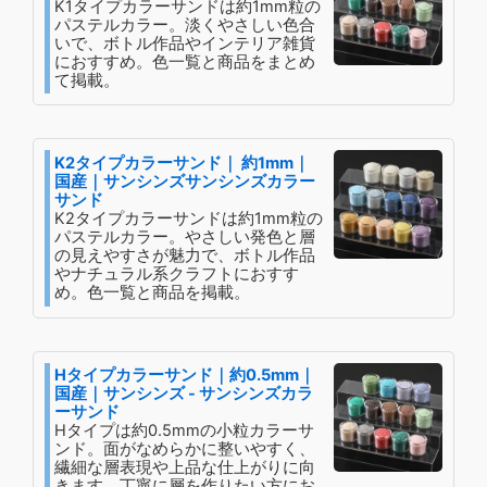
K1タイプカラーサンドは約1mm粒の
パステルカラー。淡くやさしい色合
いで、ボトル作品やインテリア雑貨
におすすめ。色一覧と商品をまとめ
て掲載。
K2タイプカラーサンド｜ 約1mm｜
国産｜サンシンズサンシンズカラー
サンド
K2タイプカラーサンドは約1mm粒の
パステルカラー。やさしい発色と層
の見えやすさが魅力で、ボトル作品
やナチュラル系クラフトにおすす
め。色一覧と商品を掲載。
Hタイプカラーサンド｜約0.5mm｜
国産｜サンシンズ - サンシンズカラ
ーサンド
Hタイプは約0.5mmの小粒カラーサ
ンド。面がなめらかに整いやすく、
繊細な層表現や上品な仕上がりに向
きます。丁寧に層を作りたい方にお