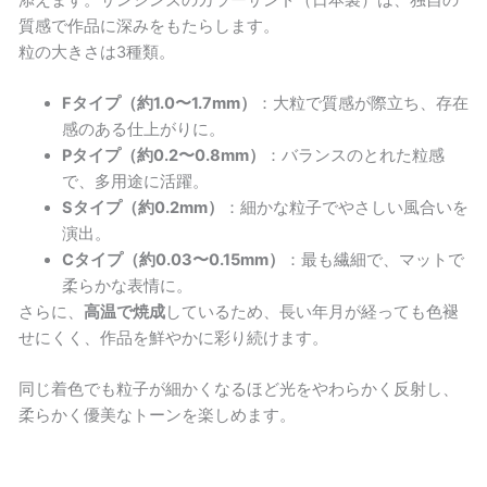
質感で作品に深みをもたらします。
粒の大きさは3種類。
Fタイプ（約1.0〜1.7mm）
：大粒で質感が際立ち、存在
感のある仕上がりに。
Pタイプ（約0.2〜0.8mm）
：バランスのとれた粒感
で、多用途に活躍。
Sタイプ（約0.2mm）
：細かな粒子でやさしい風合いを
演出。
Cタイプ（約0.03〜0.15mm）
：最も繊細で、マットで
柔らかな表情に。
さらに、
高温で焼成
しているため、長い年月が経っても色褪
せにくく、作品を鮮やかに彩り続けます。
同じ着色でも粒子が細かくなるほど光をやわらかく反射し、
柔らかく優美なトーンを楽しめます。