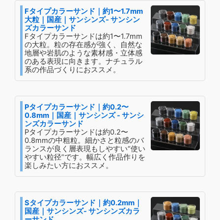
Fタイプカラーサンド｜約1〜1.7mm
大粒｜国産｜サンシンズ- サンシン
ズカラーサンド
Fタイプカラーサンドは約1〜1.7mm
の大粒。粒の存在感が強く、自然な
地層や岩肌のような素材感・立体感
のある表現に向きます。ナチュラル
系の作品づくりにおススメ。
Pタイプカラーサンド｜約0.2〜
0.8mm｜国産｜サンシンズ - サンシ
ンズカラーサンド
Pタイプカラーサンドは約0.2〜
0.8mmの中粗粒。細かさと粒感のバ
ランスが良く層表現もしやすい“使い
やすい粒径”です。幅広く作品作りを
楽しみたい方におススメ。
Sタイプカラーサンド｜約0.2mm｜
国産｜サンシンズ- サンシンズカラ
ーサンド