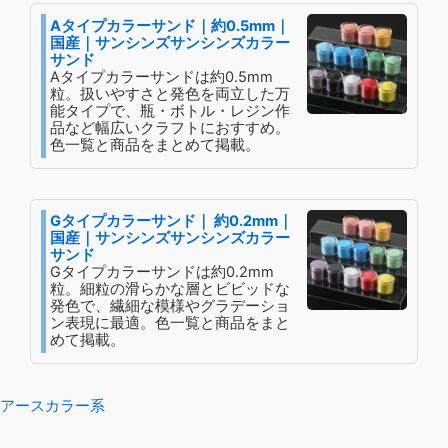
Aタイプカラーサンド｜約0.5mm｜
国産｜サンシンズサンシンズカラー
サンド
Aタイプカラーサンドは約0.5mm
粒。扱いやすさと発色を両立した万
能タイプで、瓶・ボトル・レジン作
品など幅広いクラフトにおすすめ。
色一覧と商品をまとめて掲載。
Gタイプカラーサンド｜ 約0.2mm｜
国産｜サンシンズサンシンズカラー
サンド
Gタイプカラーサンドは約0.2mm
粒。細粒の滑らかな層とビビッドな
発色で、繊細な模様やグラデーショ
ン表現に最適。色一覧と商品をまと
めて掲載。
アースカラー系