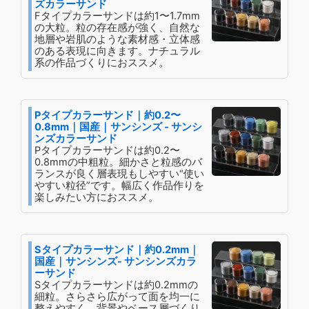
ズカラーサンド
Fタイプカラーサンドは約1〜1.7mm
の大粒。粒の存在感が強く、自然な
地層や岩肌のような素材感・立体感
のある表現に向きます。ナチュラル
系の作品づくりにおススメ。
Pタイプカラーサンド｜約0.2〜
0.8mm｜国産｜サンシンズ - サンシ
ンズカラーサンド
Pタイプカラーサンドは約0.2〜
0.8mmの中粗粒。細かさと粒感のバ
ランスが良く層表現もしやすい“使い
やすい粒径”です。幅広く作品作りを
楽しみたい方におススメ。
Sタイプカラーサンド｜約0.2mm｜
国産｜サンシンズ- サンシンズカラ
ーサンド
Sタイプカラーサンドは約0.2mmの
細粒。さらさら広がって面を均一に
整えやすく、背景やベース層づくり