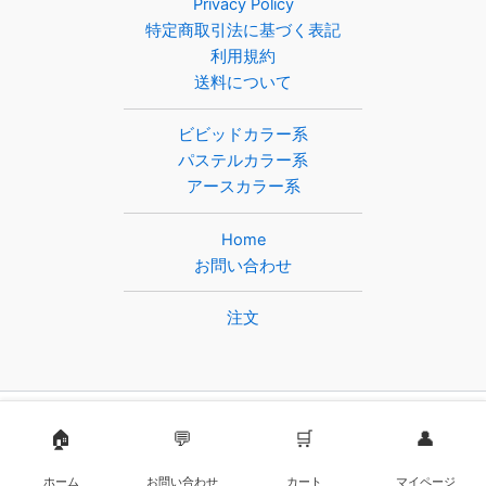
Privacy Policy
特定商取引法に基づく表記
利用規約
送料について
ビビッドカラー系
パステルカラー系
アースカラー系
Home
お問い合わせ
注文
🏠
💬
🛒
👤
© 2025 サンシンズカラーサンド サンシンズ株式会社
ホーム
お問い合わせ
カート
マイページ