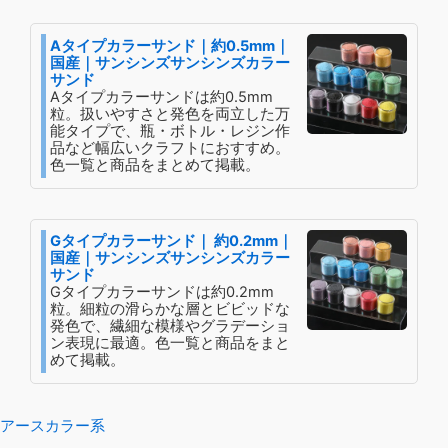
品
ペ
Aタイプカラーサンド｜約0.5mm｜
国産｜サンシンズサンシンズカラー
ー
サンド
ジ
Aタイプカラーサンドは約0.5mm
粒。扱いやすさと発色を両立した万
か
能タイプで、瓶・ボトル・レジン作
ら
品など幅広いクラフトにおすすめ。
選
色一覧と商品をまとめて掲載。
択
で
き
Gタイプカラーサンド｜ 約0.2mm｜
国産｜サンシンズサンシンズカラー
ま
サンド
す
Gタイプカラーサンドは約0.2mm
粒。細粒の滑らかな層とビビッドな
発色で、繊細な模様やグラデーショ
ン表現に最適。色一覧と商品をまと
めて掲載。
アースカラー系