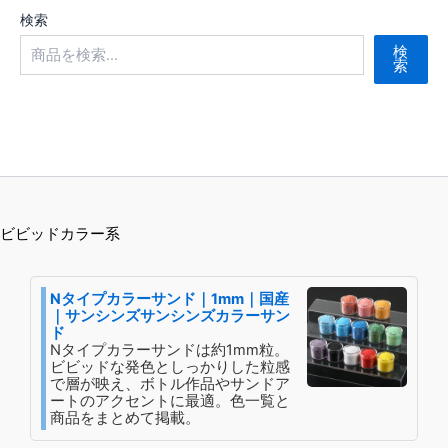
バ
検索
リ
検
エ
索
ー
シ
ョ
ン
が
あ
り
ビビッドカラー系
ま
す。
Nタイプカラーサンド｜1mm｜国産
オ
｜サンシンズサンシンズカラーサン
プ
ド
シ
Nタイプカラーサンドは約1mm粒。
ビビッドな発色としっかりした粒感
ョ
で層が映え、ボトル作品やサンドア
ン
ートのアクセントに最適。色一覧と
商品をまとめて掲載。
は
商