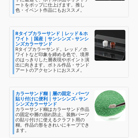
ートをポップに仕上げます。推し
色・イベント作品にもおススメ。
Rタイプカラーサンド｜レッド＆ホ
ワイト｜国産｜サンシンズ - サンシ
ンズカラーサンド
Rタイプカラーサンド。レッド／ホ
ワイトなど印象を締める色で、境界
のはっきりした層表現やポイント演
出に向きます。ボトル作品・サンド
アートのアクセントにおススメ。
カラーサンド糊｜層の固定・パーツ
貼り付けに便利｜サンシンズ- サン
シンズカラーサンド
カラーサンド糊はカラーサンド作品
の固定や層の崩れ防止、装飾パーツ
の貼り付けに使えるクラフト用の
糊。作品の形をきれいにキープでき
ます。