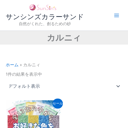
内
容
サンシンズカラーサンド
を
ス
自然がくれた、創るための砂
キ
カルニィ
ッ
プ
ホーム
»
カルニィ
1件の結果を表示中
セール