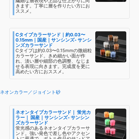
繊細な層表現や上品な仕上がりに向
きます。丁寧に層を作りたい方にお
ススメ。
Cタイプカラーサンド｜約0.03〜
0.15mm｜国産｜サンシンズ- サンシ
ンズカラーサンド
Cタイプは約0.03〜0.15mmの微細粒
カラーサンド。きめ細かい面が作
れ、淡い層や細部の色調整、なじま
せる表現に向きます。完成度を更に
高めたい方におススメ。
ネオンカラー／ジョイント砂
ネオンタイプカラーサンド｜ 蛍光カ
ラー｜ 国産｜サンシンズ- サンシン
ズカラーサンド
蛍光感のあるネオンタイプカラーサ
ンド。強い発色で差し色やアクセン
トに最適で、ボトル作品やサンドア