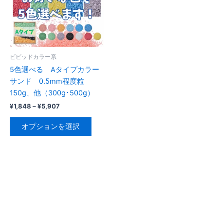
ビビッドカラー系
5色選べる Aタイプカラー
サンド 0.5mm程度粒
150g、他（300g･500g）
価
¥
1,848
–
¥
5,907
格
こ
帯:
オプションを選択
の
¥1,848
–
商
¥5,907
品
に
は
複
数
の