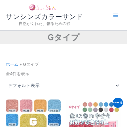
内
容
サンシンズカラーサンド
を
ス
自然がくれた、創るための砂
キ
Gタイプ
ッ
プ
ホーム
»
Gタイプ
全4件を表示
セール