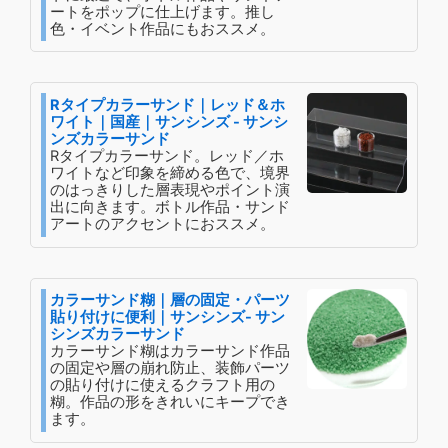
ートをポップに仕上げます。推し
色・イベント作品にもおススメ。
Rタイプカラーサンド｜レッド＆ホ
ワイト｜国産｜サンシンズ - サンシ
ンズカラーサンド
Rタイプカラーサンド。レッド／ホ
ワイトなど印象を締める色で、境界
のはっきりした層表現やポイント演
出に向きます。ボトル作品・サンド
アートのアクセントにおススメ。
カラーサンド糊｜層の固定・パーツ
貼り付けに便利｜サンシンズ- サン
シンズカラーサンド
カラーサンド糊はカラーサンド作品
の固定や層の崩れ防止、装飾パーツ
の貼り付けに使えるクラフト用の
糊。作品の形をきれいにキープでき
ます。