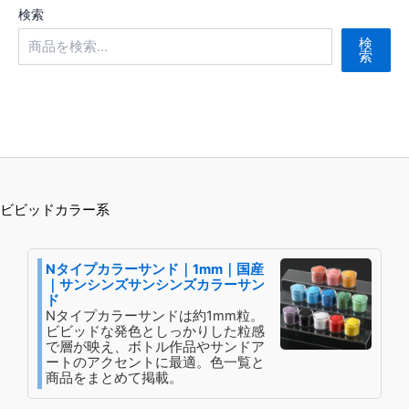
バ
バ
検索
商
品
リ
リ
品
ペ
検
エ
エ
索
ペ
ー
ー
ー
ー
ジ
シ
シ
ジ
か
ョ
ョ
か
ら
ン
ン
ら
選
が
が
選
択
あ
あ
択
で
り
り
ビビッドカラー系
で
き
ま
ま
き
ま
す。
す。
ま
す
Nタイプカラーサンド｜1mm｜国産
オ
オ
す
｜サンシンズサンシンズカラーサン
プ
プ
ド
シ
シ
Nタイプカラーサンドは約1mm粒。
ビビッドな発色としっかりした粒感
ョ
ョ
で層が映え、ボトル作品やサンドア
ン
ン
ートのアクセントに最適。色一覧と
商品をまとめて掲載。
は
は
商
商