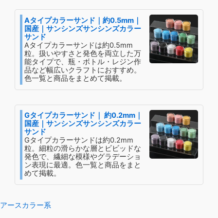
品
品
ペ
ペ
Aタイプカラーサンド｜約0.5mm｜
国産｜サンシンズサンシンズカラー
ー
ー
サンド
ジ
ジ
Aタイプカラーサンドは約0.5mm
粒。扱いやすさと発色を両立した万
か
か
能タイプで、瓶・ボトル・レジン作
ら
ら
品など幅広いクラフトにおすすめ。
選
選
色一覧と商品をまとめて掲載。
択
択
で
で
き
き
Gタイプカラーサンド｜ 約0.2mm｜
国産｜サンシンズサンシンズカラー
ま
ま
サンド
す
す
Gタイプカラーサンドは約0.2mm
粒。細粒の滑らかな層とビビッドな
発色で、繊細な模様やグラデーショ
ン表現に最適。色一覧と商品をまと
めて掲載。
アースカラー系