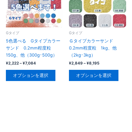
の
バ
バ
リ
リ
エ
エ
ー
ー
シ
Gタイプ
Gタイプ
シ
ョ
5色選べる Gタイプカラー
Ｇタイプカラーサンド
ョ
ン
サンド 0.2mm程度粒
0.2mm程度粒 1kg、他
ン
が
150g、他（300g･500g）
（2kg･3kg）
が
あ
価
価
¥
2,222
–
¥
7,084
¥
2,849
–
¥
8,195
あ
り
格
格
こ
こ
帯:
帯:
り
ま
オプションを選択
オプションを選択
の
の
¥2,222
¥2,849
ま
す。
–
–
商
商
¥7,084
¥8,195
す。
オ
品
品
オ
プ
に
に
プ
シ
は
は
シ
ョ
複
複
ョ
ン
数
数
ン
は
の
の
は
商