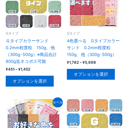
Gタイプ
Gタイプ
Ｇタイプカラーサンド
4色選べる Gタイプカラー
0.2mm程度粒 150g、他
サンド 0.2mm程度粒
（300g･500g）※商品合計
150g、他（300g･500g）
800g迄ネコポス可能
価
¥
1,782
–
¥
5,698
格
価
¥
451
–
¥
1,452
こ
帯:
格
オプションを選択
こ
の
¥1,782
帯:
オプションを選択
–
の
商
¥451
¥5,698
–
商
品
¥1,452
品
に
セール
に
は
は
複
複
数
数
の