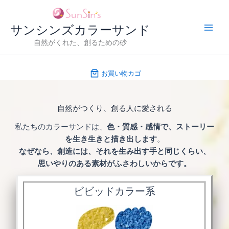
内
容
サンシンズカラーサンド
を
ス
自然がくれた、創るための砂
キ
ッ
お買い物カゴ
プ
自然がつくり、創る人に愛される
私たちのカラーサンドは、
色・質感・感情で、ストーリー
を生き生きと描き出します
。
なぜなら、創造には、それを生み出す手と同じくらい、
思いやりのある素材がふさわしいからです。
ビビッドカラー系