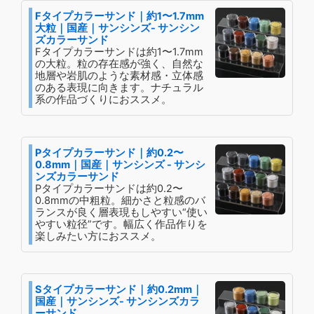
Fタイプカラーサンド｜約1〜1.7mm
大粒｜国産｜サンシンズ- サンシン
ズカラーサンド
Fタイプカラーサンドは約1〜1.7mm
の大粒。粒の存在感が強く、自然な
地層や岩肌のような素材感・立体感
のある表現に向きます。ナチュラル
系の作品づくりにおススメ。
Pタイプカラーサンド｜約0.2〜
0.8mm｜国産｜サンシンズ - サンシ
ンズカラーサンド
Pタイプカラーサンドは約0.2〜
0.8mmの中粗粒。細かさと粒感のバ
ランスが良く層表現もしやすい“使い
やすい粒径”です。幅広く作品作りを
楽しみたい方におススメ。
Sタイプカラーサンド｜約0.2mm｜
国産｜サンシンズ- サンシンズカラ
ーサンド