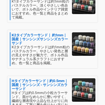
K1タイプカラーサンドは約1mm粒の
パステルカラー。淡くやさしい色合
いで、ボトル作品やインテリア雑貨
におすすめ。色一覧と商品をまとめ
て掲載。
K2タイプカラーサンド｜ 約1mm｜
国産｜サンシンズサンシンズカラー
サンド
K2タイプカラーサンドは約1mm粒の
パステルカラー。やさしい発色と層
の見えやすさが魅力で、ボトル作品
やナチュラル系クラフトにおすす
め。色一覧と商品を掲載。
Hタイプカラーサンド｜約0.5mm｜
国産｜サンシンズ - サンシンズカラ
ーサンド
Hタイプは約0.5mmの小粒カラーサ
ンド。面がなめらかに整いやすく、
繊細な層表現や上品な仕上がりに向
きます。丁寧に層を作りたい方にお