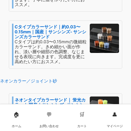
ススメ。
Cタイプカラーサンド｜約0.03〜
0.15mm｜国産｜サンシンズ- サンシ
ンズカラーサンド
Cタイプは約0.03〜0.15mmの微細粒
カラーサンド。きめ細かい面が作
れ、淡い層や細部の色調整、なじま
せる表現に向きます。完成度を更に
高めたい方におススメ。
ネオンカラー／ジョイント砂
ネオンタイプカラーサンド｜ 蛍光カ
ラー｜ 国産｜サンシンズ- サンシン
ズカラーサンド
🏠
💬
🛒
👤
蛍光感のあるネオンタイプカラーサ
ンド。強い発色で差し色やアクセン
トに最適で、ボトル作品やサンドア
ホーム
お問い合わせ
カート
マイページ
ートをポップに仕上げます。推し