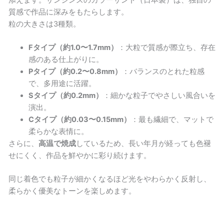
質感で作品に深みをもたらします。
粒の大きさは3種類。
Fタイプ（約1.0〜1.7mm）
：大粒で質感が際立ち、存在
感のある仕上がりに。
Pタイプ（約0.2〜0.8mm）
：バランスのとれた粒感
で、多用途に活躍。
Sタイプ（約0.2mm）
：細かな粒子でやさしい風合いを
演出。
Cタイプ（約0.03〜0.15mm）
：最も繊細で、マットで
柔らかな表情に。
さらに、
高温で焼成
しているため、長い年月が経っても色褪
せにくく、作品を鮮やかに彩り続けます。
同じ着色でも粒子が細かくなるほど光をやわらかく反射し、
柔らかく優美なトーンを楽しめます。