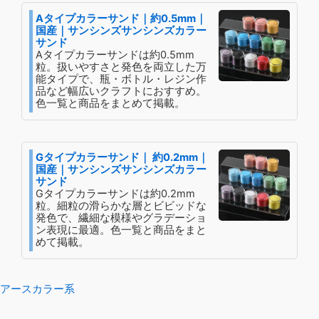
Aタイプカラーサンド｜約0.5mm｜
国産｜サンシンズサンシンズカラー
サンド
Aタイプカラーサンドは約0.5mm
粒。扱いやすさと発色を両立した万
能タイプで、瓶・ボトル・レジン作
品など幅広いクラフトにおすすめ。
色一覧と商品をまとめて掲載。
Gタイプカラーサンド｜ 約0.2mm｜
国産｜サンシンズサンシンズカラー
サンド
Gタイプカラーサンドは約0.2mm
粒。細粒の滑らかな層とビビッドな
発色で、繊細な模様やグラデーショ
ン表現に最適。色一覧と商品をまと
めて掲載。
アースカラー系