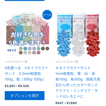
¥1,690
す
–
商
品
¥3,432
品
に
セール
に
は
は
複
複
数
数
の
の
バ
バ
リ
リ
エ
エ
ー
ー
シ
パステルカラー系
ビビッドカラー系
シ
ョ
5色選べる Vタイプカラー
Ｎタイプカラーサンド
ョ
ン
サンド 0.2mm程度粒
1mm程度粒 青・白・赤
ン
が
150g、他（300g･500g）
各150g、各300g 国産天然
が
あ
石から作ったカラーサンド
価
¥
2,651
–
¥
8,536
あ
り
格
クラフト・インテリア・サ
こ
帯:
り
ま
オプションを選択
ンドセレモニーに
の
¥2,651
ま
す。
–
価
¥
847
–
¥
1,690
商
¥8,536