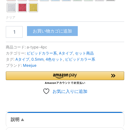
クリア
4
お買い物カゴに追加
色
選
べ
商品コード:
a-type-4pc
る
カテゴリー:
ビビッドカラー系
,
Aタイプ
,
セット商品
A
タグ:
Aタイプ
,
0.5mm
,
4色セット
,
ビビッドカラー系
タ
ブランド:
Meejue
イ
プ
カ
ラ
お気に入りに追加
ー
サ
ン
ド
0.5mm
説明
程
度