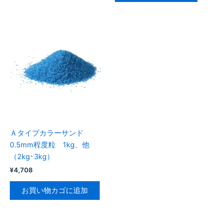
¥6,831
–
品
商
¥1,210
に
品
は
に
複
は
数
複
の
数
バ
の
リ
バ
エ
リ
ー
エ
シ
ー
Ａタイプカラーサンド
ョ
シ
0.5mm程度粒 1kg、他
ン
ョ
（2kg･3kg）
が
ン
¥
4,708
あ
が
り
あ
お買い物カゴに追加
ま
り
す。
ま