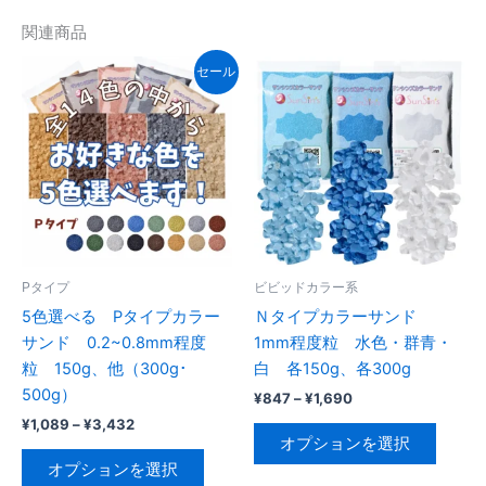
オ
す。
プ
オ
関連商品
シ
プ
セール
ョ
シ
ン
ョ
は
ン
商
は
品
商
ペ
品
ー
ペ
ジ
ー
か
ジ
Pタイプ
ビビッドカラー系
ら
か
5色選べる Pタイプカラー
Ｎタイプカラーサンド
選
ら
サンド 0.2~0.8mm程度
1mm程度粒 水色・群青・
択
選
粒 150g、他（300g･
白 各150g、各300g
で
択
500g）
価
¥
847
–
¥
1,690
格
き
で
価
¥
1,089
–
¥
3,432
こ
帯:
格
オプションを選択
ま
き
こ
の
¥847
帯:
オプションを選択
す
ま
–
の
商
¥1,089