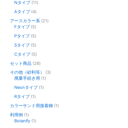
品
1
Nタイプ
11
す
の
の
プ
ま
1
商
商
4
Aタイプ
4
シ
す。
個
品
品
個
ョ
オ
の
2
アースカラー系
21
の
商
5
1
ン
プ
Fタイプ
5
商
品
個
個
は
シ
品
5
Pタイプ
5
の
の
商
ョ
個
商
商
5
Sタイプ
5
品
ン
の
品
品
個
商
5
ペ
は
Cタイプ
5
の
品
個
ー
商
商
2
セット商品
28
の
ジ
品
品
8
商
3
その他（砂利等）
3
か
ペ
個
品
1
個
廃棄手続き用
1
の
ら
ー
個
の
商
1
Neonタイプ
1
選
ジ
の
商
品
個
択
か
商
品
1
Rタイプ
1
の
で
ら
品
個
商
1
カラーサンド用接着糊
1
の
き
選
品
個
商
1
利用例
1
ま
択
の
品
個
1
Botanify
1
す
で
商
の
個