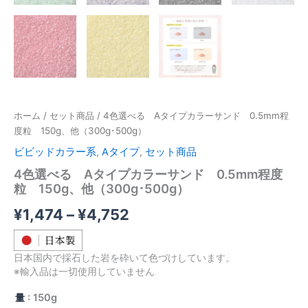
ホーム
/
セット商品
/ 4色選べる Aタイプカラーサンド 0.5mm程
度粒 150g、他（300g･500g）
ビビッドカラー系
,
Aタイプ
,
セット商品
4色選べる Aタイプカラーサンド 0.5mm程度
粒 150g、他（300g･500g）
価
¥
1,474
–
¥
4,752
格
日本国内で採石した岩を砕いて色づけしています。
帯:
※輸入品は一切使用していません
¥1,474
量
: 150g