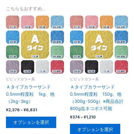
こちらもおすすめ…
ビビッドカラー系
ビビッドカラー系
Ａタイプカラーサンド
Ａタイプカラーサンド
0.5mm程度粒 1kg、他
0.5mm程度粒 150g、他
（2kg･3kg）
（300g･500g）※商品合計
800g迄ネコポス可能
価
¥
2,376
–
¥
6,831
格
価
¥
374
–
¥
1,210
こ
帯:
格
オプションを選択
の
こ
¥2,376
帯:
オプションを選択
–
商
の
¥374