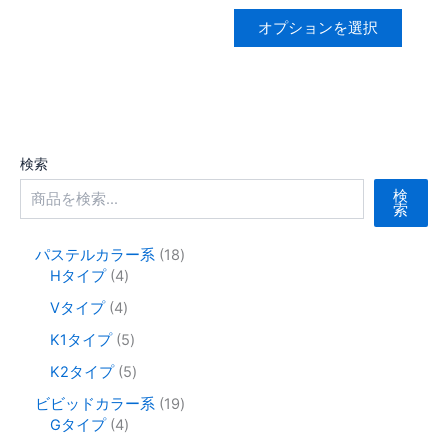
す。
オ
格
品
こ
帯:
オ
プ
オプションを選択
に
の
¥847
プ
シ
–
は
商
¥1,690
シ
ョ
複
品
ョ
ン
数
に
ン
は
の
は
は
商
バ
複
検索
商
品
リ
数
品
ペ
検
エ
の
索
ペ
ー
ー
バ
ー
ジ
シ
リ
1
パステルカラー系
18
ジ
か
4
8
Hタイプ
4
ョ
エ
か
ら
個
個
ン
ー
4
Vタイプ
4
ら
選
の
の
が
シ
個
選
択
商
商
5
K1タイプ
5
の
あ
ョ
品
品
個
択
で
商
5
K2タイプ
5
り
ン
の
で
き
品
個
ま
が
商
1
ビビッドカラー系
19
き
ま
の
す。
あ
品
4
9
Gタイプ
4
ま
す
商
個
個
オ
り