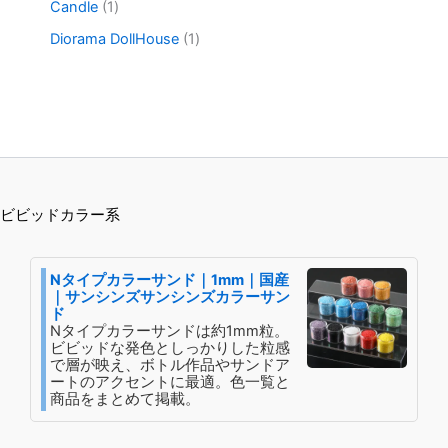
き
品
1
Candle
1
商
の
個
ま
品
商
1
Diorama DollHouse
1
の
す
品
個
商
の
品
商
品
ビビッドカラー系
Nタイプカラーサンド｜1mm｜国産
｜サンシンズサンシンズカラーサン
ド
Nタイプカラーサンドは約1mm粒。
ビビッドな発色としっかりした粒感
で層が映え、ボトル作品やサンドア
ートのアクセントに最適。色一覧と
商品をまとめて掲載。