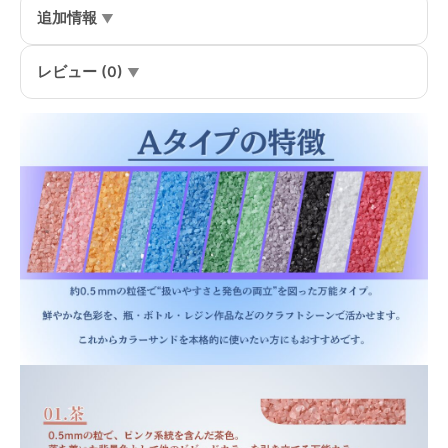
粒
追加情報
150g、
他
（300g･
レビュー (0)
500g）
個