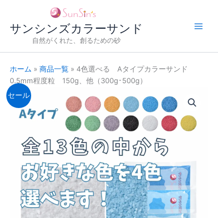
内
容
サンシンズカラーサンド
を
ス
自然がくれた、創るための砂
キ
ッ
ホーム
»
商品一覧
»
4色選べる Aタイプカラーサンド
プ
0.5mm程度粒 150g、他（300g･500g）
セール