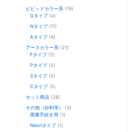
の
品
個
商
1
ビビッドカラー系
19
の
4
品
9
Gタイプ
4
商
個
個
1
品
Nタイプ
11
の
の
1
4
商
商
Aタイプ
4
個
個
品
品
の
2
アースカラー系
21
の
5
商
1
Fタイプ
5
商
個
品
個
5
品
Pタイプ
5
の
の
個
商
5
商
Sタイプ
5
の
品
個
品
商
5
Cタイプ
5
の
品
個
商
2
セット商品
28
の
品
8
商
3
その他（砂利等）
3
個
品
1
個
廃棄手続き用
1
の
個
の
商
1
Neonタイプ
1
の
商