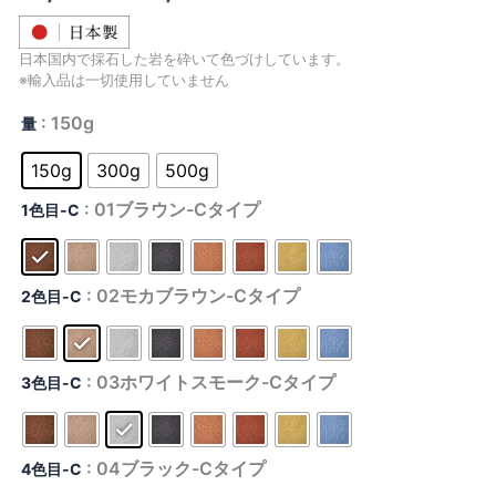
格
日本国内で採石した岩を砕いて色づけしています。
帯:
※輸入品は一切使用していません
¥1,045
: 150g
量
–
150g
300g
500g
¥3,366
: 01ブラウン-Cタイプ
1色目-C
: 02モカブラウン-Cタイプ
2色目-C
: 03ホワイトスモーク-Cタイプ
3色目-C
: 04ブラック-Cタイプ
4色目-C