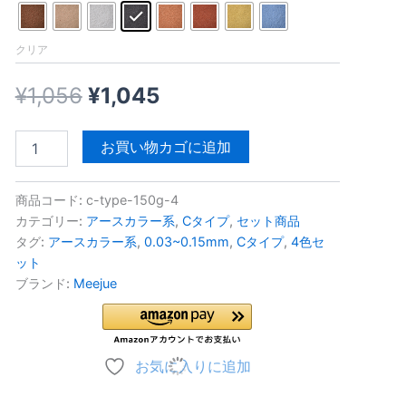
クリア
元
現
¥
1,056
¥
1,045
の
在
4
お買い物カゴに追加
色
価
の
選
べ
格
価
商品コード:
c-type-150g-4
る
カテゴリー:
アースカラー系
,
Cタイプ
,
セット商品
C
は
格
タグ:
アースカラー系
,
0.03~0.15mm
,
Cタイプ
,
4色セ
タ
ット
イ
¥1,056
は
ブランド:
Meejue
プ
で
¥1,045
カ
ラ
し
で
ー
サ
お気に入りに追加
た。
す。
ン
ド