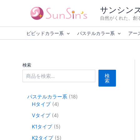
内
サンシン
容
自然がくれた、創
を
ス
ビビッドカラー系
パステルカラー系
アー
キ
ッ
プ
検索
検
索
1
パステルカラー系
18
4
8
Hタイプ
4
個
個
4
Vタイプ
4
の
の
個
商
5
商
K1タイプ
5
の
品
個
品
商
5
K2タイプ
5