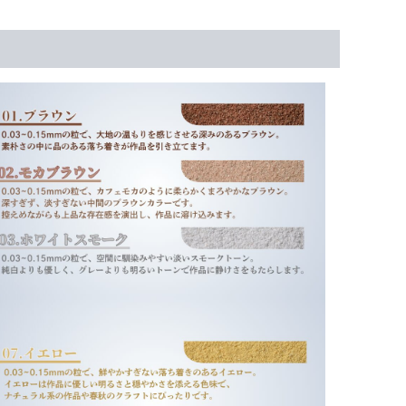
0.03~0.15mm
程
度
粒
150g、
他
（300g･
500g）
個