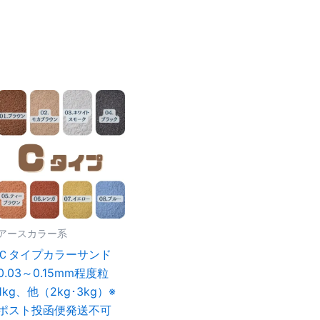
アースカラー系
Ｃタイプカラーサンド
0.03～0.15mm程度粒
1kg、他（2kg･3kg）※
ポスト投函便発送不可