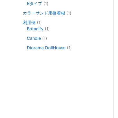
品
個
1
商
品
Rタイプ
1
の
個
品
商
1
カラーサンド用接着糊
1
の
品
個
1
商
利用例
1
の
個
品
1
Botanify
1
商
の
個
1
品
Candle
1
商
の
個
品
商
1
Diorama DollHouse
1
の
品
個
商
の
品
商
品