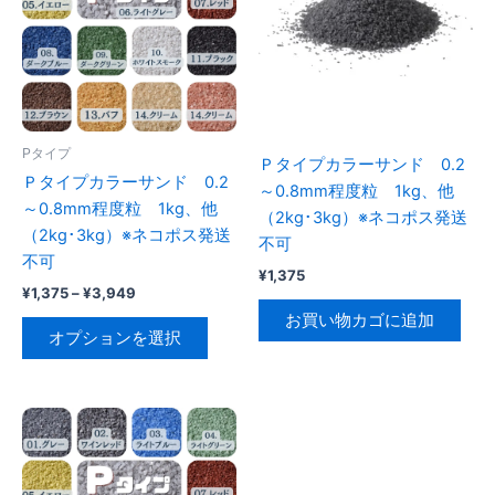
Pタイプ
Ｐタイプカラーサンド 0.2
Ｐタイプカラーサンド 0.2
～0.8mm程度粒 1kg、他
～0.8mm程度粒 1kg、他
（2kg･3kg）※ネコポス発送
（2kg･3kg）※ネコポス発送
不可
不可
¥
1,375
価
¥
1,375
–
¥
3,949
格
お買い物カゴに追加
こ
帯:
オプションを選択
の
¥1,375
–
商
¥3,949
品
に
は
複