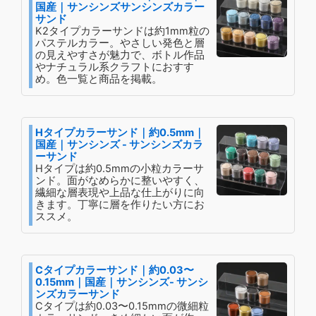
国産｜サンシンズサンシンズカラー
サンド
K2タイプカラーサンドは約1mm粒の
パステルカラー。やさしい発色と層
の見えやすさが魅力で、ボトル作品
やナチュラル系クラフトにおすす
め。色一覧と商品を掲載。
Hタイプカラーサンド｜約0.5mm｜
国産｜サンシンズ - サンシンズカラ
ーサンド
Hタイプは約0.5mmの小粒カラーサ
ンド。面がなめらかに整いやすく、
繊細な層表現や上品な仕上がりに向
きます。丁寧に層を作りたい方にお
ススメ。
Cタイプカラーサンド｜約0.03〜
0.15mm｜国産｜サンシンズ- サンシ
ンズカラーサンド
Cタイプは約0.03〜0.15mmの微細粒