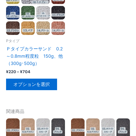
数
の
バ
リ
エ
ー
Pタイプ
シ
Ｐタイプカラーサンド 0.2
ョ
～0.8mm程度粒 150g、他
ン
（300g･500g）
が
価
¥
220
–
¥
704
あ
格
こ
帯:
り
オプションを選択
の
¥220
ま
–
商
¥704
す。
品
オ
に
関連商品
プ
は
シ
複
ョ
数
ン