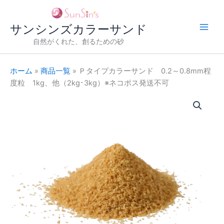
内
容
サンシンズカラーサンド
を
ス
自然がくれた、創るための砂
キ
ッ
ホーム
»
商品一覧
»
Ｐタイプカラーサンド 0.2～0.8mm程
プ
度粒 1kg、他（2kg･3kg）※ネコポス発送不可