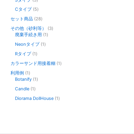
ン
ン
の
品
品
個
商
5
は
は
Cタイプ
5
の
品
個
商
商
商
2
セット商品
28
の
品
品
品
8
商
3
その他（砂利等）
3
ペ
ペ
個
品
1
個
廃棄手続き用
1
の
ー
ー
個
の
商
1
Neonタイプ
1
ジ
ジ
の
商
品
個
か
か
商
品
1
Rタイプ
1
の
ら
ら
品
個
商
1
カラーサンド用接着糊
1
の
選
選
品
個
商
1
利用例
1
択
択
の
品
個
1
Botanify
1
で
で
商
の
個
き
き
品
1
Candle
1
商
の
個
ま
ま
品
商
1
Diorama DollHouse
1
の
す
す
品
個
商
の
品
商
品