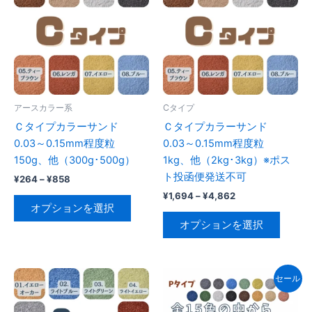
の
は
バ
商
リ
品
エ
ペ
ー
ー
シ
ジ
ョ
アースカラー系
Cタイプ
か
ン
Ｃタイプカラーサンド
Ｃタイプカラーサンド
ら
が
0.03～0.15mm程度粒
0.03～0.15mm程度粒
選
あ
150g、他（300g･500g）
1kg、他（2kg･3kg）※ポス
択
り
ト投函便発送不可
価
¥
264
–
¥
858
で
ま
格
価
¥
1,694
–
¥
4,862
き
こ
帯:
す。
格
オプションを選択
ま
の
こ
¥264
帯:
オ
オプションを選択
–
す
商
の
¥1,694
¥858
プ
–
品
商
¥4,862
シ
に
品
ョ
セール
は
に
ン
複
は
は