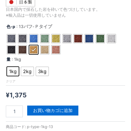
格
日本国内で採石した岩を砕いて色づけしています。
帯:
※輸入品は一切使用していません
¥1,375
色-p
: 13バフ-Ｐタイプ
–
¥3,949
量
: 1kg
1kg
2kg
3kg
クリア
¥
1,375
Ｐ
お買い物カゴに追加
タ
イ
プ
商品コード:
p-type-1kg-13