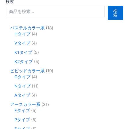
検索
は
ン
数
数
商
は
検
の
の
索
品
商
バ
バ
ペ
品
リ
リ
1
パステルカラー系
18
ー
ペ
4
8
Hタイプ
4
エ
エ
ジ
ー
個
個
ー
ー
4
Vタイプ
4
か
ジ
の
の
シ
シ
個
ら
か
商
商
5
K1タイプ
5
の
ョ
ョ
品
品
個
選
ら
商
5
K2タイプ
5
ン
ン
の
択
選
品
個
が
が
商
1
ビビッドカラー系
19
で
択
の
あ
あ
品
4
9
Gタイプ
4
き
で
商
個
個
り
り
品
1
Nタイプ
11
ま
き
の
の
ま
ま
1
す
ま
商
商
4
Aタイプ
4
す。
す。
個
す
品
品
個
オ
オ
の
2
アースカラー系
21
の
商
5
1
プ
プ
Fタイプ
5
商
品
個
個
シ
シ
品
5
Pタイプ
5
の
の
ョ
ョ
個
商
商
5
Sタイプ
5