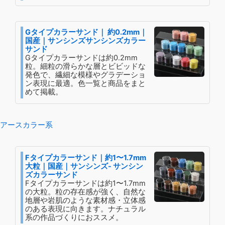
Gタイプカラーサンド｜ 約0.2mm｜
国産｜サンシンズサンシンズカラー
サンド
Gタイプカラーサンドは約0.2mm
粒。細粒の滑らかな層とビビッドな
発色で、繊細な模様やグラデーショ
ン表現に最適。色一覧と商品をまと
めて掲載。
アースカラー系
Fタイプカラーサンド｜約1〜1.7mm
大粒｜国産｜サンシンズ- サンシン
ズカラーサンド
Fタイプカラーサンドは約1〜1.7mm
の大粒。粒の存在感が強く、自然な
地層や岩肌のような素材感・立体感
のある表現に向きます。ナチュラル
系の作品づくりにおススメ。