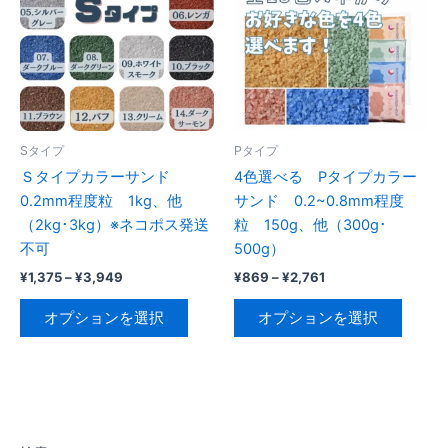
数
複
商
の
数
品
バ
の
ペ
リ
バ
ー
エ
リ
ジ
ー
エ
か
シ
ー
Sタイプ
Pタイプ
ら
ョ
シ
Ｓタイプカラーサンド
4色選べる Pタイプカラー
選
ン
ョ
0.2mm程度粒 1kg、他
サンド 0.2~0.8mm程度
択
が
ン
（2kg･3kg）※ネコポス発送
粒 150g、他（300g･
で
あ
が
不可
500g）
き
り
あ
価
価
¥
1,375
–
¥
3,949
¥
869
–
¥
2,761
ま
ま
り
格
格
す
こ
こ
帯:
帯:
す。
ま
オプションを選択
オプションを選択
の
の
¥1,375
¥869
オ
す。
–
–
商
商
¥3,949
¥2,761
プ
オ
品
品
シ
プ
に
に
ョ
シ
は
は
ン
ョ
複
複