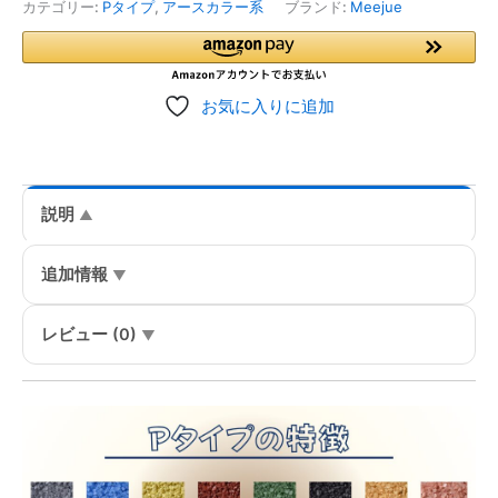
カ
カテゴリー:
Pタイプ
,
アースカラー系
ブランド:
Meejue
ラ
ー
サ
ン
お気に入りに追加
ド
0.2
～
0.8mm
程
説明
度
粒
1kg、
追加情報
他
（2kg･
レビュー (0)
3kg）
※
ネ
コ
ポ
ス
発
送