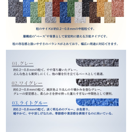
不
可
個